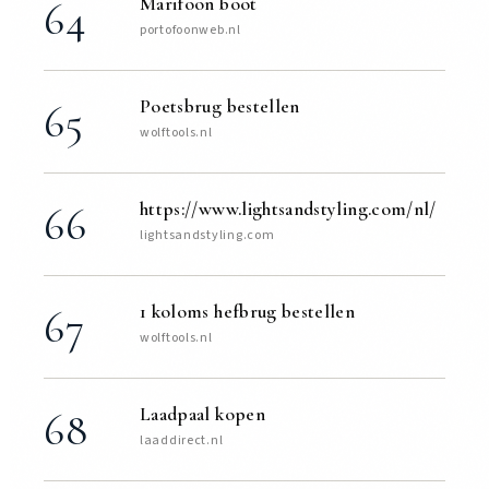
Marifoon boot
64
portofoonweb.nl
Poetsbrug bestellen
65
wolftools.nl
https://www.lightsandstyling.com/nl/
66
lightsandstyling.com
1 koloms hefbrug bestellen
67
wolftools.nl
Laadpaal kopen
68
laaddirect.nl