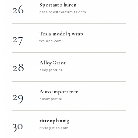
Sportauto huren
26
passionwithoutlimits.com
Tesla model 3 wrap
27
tesland.com
AlloyGator
28
alloygator.nl
Auto importeren
29
dasimport.nl
rittenplannig
30
ptvlogistics.com