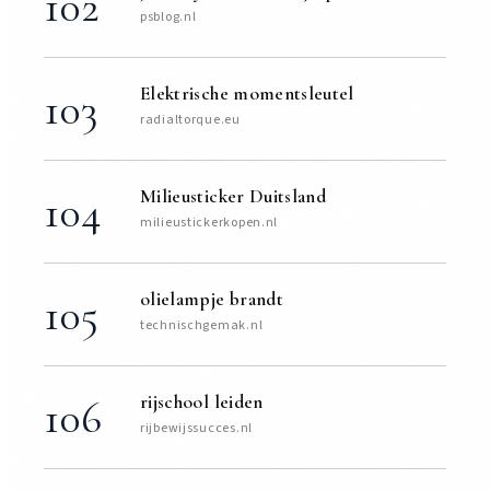
102
psblog.nl
Elektrische momentsleutel
103
radialtorque.eu
Milieusticker Duitsland
104
milieustickerkopen.nl
olielampje brandt
105
technischgemak.nl
rijschool leiden
106
rijbewijssucces.nl