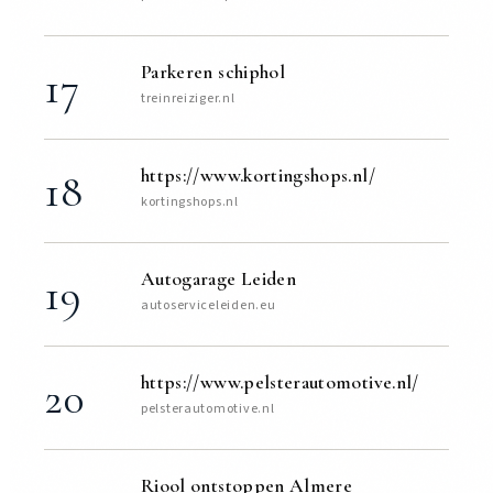
Parkeren schiphol
17
treinreiziger.nl
https://www.kortingshops.nl/
18
kortingshops.nl
Autogarage Leiden
19
autoserviceleiden.eu
https://www.pelsterautomotive.nl/
20
pelsterautomotive.nl
Riool ontstoppen Almere