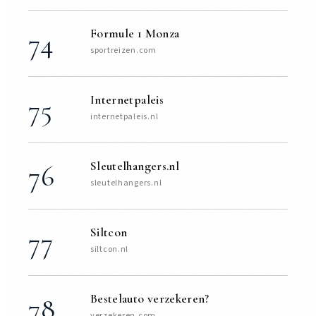
Formule 1 Monza
74
sportreizen.com
Internetpaleis
75
internetpaleis.nl
Sleutelhangers.nl
76
sleutelhangers.nl
Siltcon
77
siltcon.nl
Bestelauto verzekeren?
78
verzekeren.com