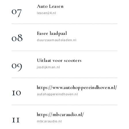
Auto Leasen
07
leasen24.nl
Easee laadpaal
08
duurzaamautoladen.nl
Uitlaat voor scooters
09
josdijkman.nl
https://www.autohoppereindhoven.nl/
10
autohoppereindhoven.nl
https://mbcaraudio.nl/
11
mbcaraudio.nl