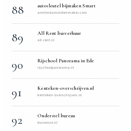
autosleutel bijmaken Smart
88
amsterdamslotenmaker.com
All Rent busverhuur
89
all-rent.nl
Rijschool Panorama in Ede
90
rijschoolpanorama.nl
Kenteken-overschrijven.nl
91
kenteken-overschrijven.nl
Onderstel bureau
92
buroenzo.nl