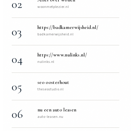
02
woonmetplezier.nl
https://badkamerwijsheid.nl/
03
badkamerwijsheid.nl
https://www.nulinks.nl/
04
nulinks.nl
seo oosterhout
05
theseostudio.nl
nu een auto leasen
06
auto-leasen.nu