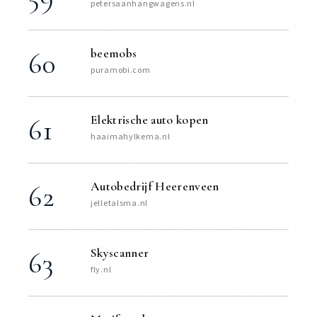
petersaanhangwagens.nl
beemobs
60
puramobi.com
Elektrische auto kopen
61
haaimahylkema.nl
Autobedrijf Heerenveen
62
jelletalsma.nl
Skyscanner
63
fly.nl