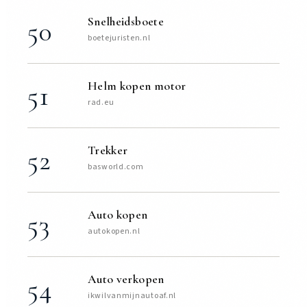
Snelheidsboete
50
boetejuristen.nl
Helm kopen motor
51
rad.eu
Trekker
52
basworld.com
Auto kopen
53
autokopen.nl
Auto verkopen
54
ikwilvanmijnautoaf.nl