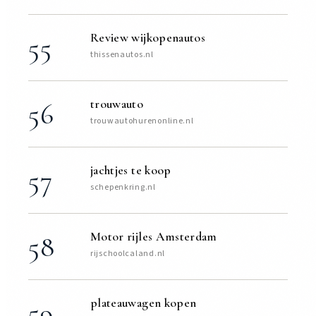
Review wijkopenautos
55
thissenautos.nl
trouwauto
56
trouwautohurenonline.nl
jachtjes te koop
57
schepenkring.nl
Motor rijles Amsterdam
58
rijschoolcaland.nl
plateauwagen kopen
59