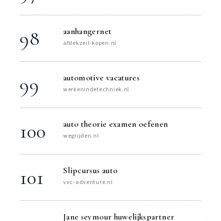
aanhangernet
98
afdekzeil-kopen.nl
automotive vacatures
99
werkenindetechniek.nl
auto theorie examen oefenen
100
wegrijden.nl
Slipcursus auto
101
vvc-adventure.nl
Jane seymour huwelijkspartner