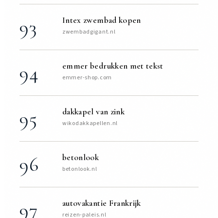
Intex zwembad kopen
93
zwembadgigant.nl
emmer bedrukken met tekst
94
emmer-shop.com
dakkapel van zink
95
wikodakkapellen.nl
betonlook
96
betonlook.nl
autovakantie Frankrijk
97
reizen-paleis.nl