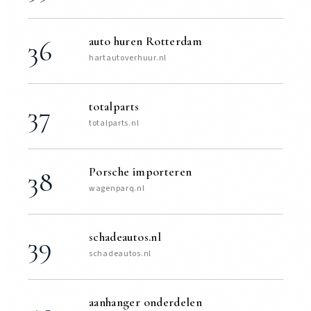
auto huren Rotterdam
36
hartautoverhuur.nl
totalparts
37
totalparts.nl
Porsche importeren
38
wagenparq.nl
schadeautos.nl
39
schadeautos.nl
aanhanger onderdelen