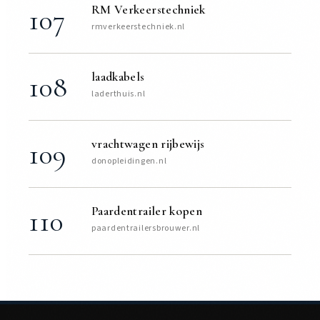
RM Verkeerstechniek
107
rmverkeerstechniek.nl
laadkabels
108
laderthuis.nl
vrachtwagen rijbewijs
109
donopleidingen.nl
Paardentrailer kopen
110
paardentrailersbrouwer.nl