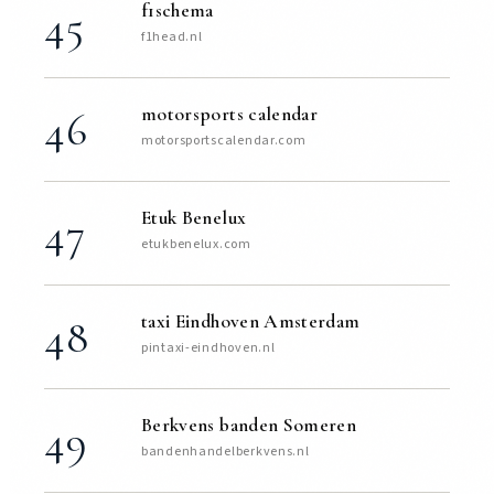
f1schema
45
f1head.nl
motorsports calendar
46
motorsportscalendar.com
Etuk Benelux
47
etukbenelux.com
taxi Eindhoven Amsterdam
48
pintaxi-eindhoven.nl
Berkvens banden Someren
49
bandenhandelberkvens.nl