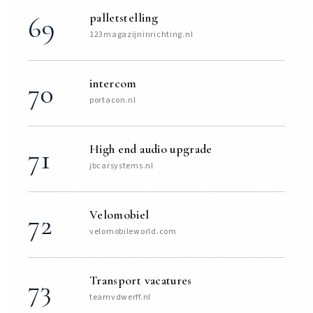
palletstelling
69
123magazijninrichting.nl
intercom
70
portacon.nl
High end audio upgrade
71
jbcarsystems.nl
Velomobiel
72
velomobileworld.com
Transport vacatures
73
teamvdwerff.nl