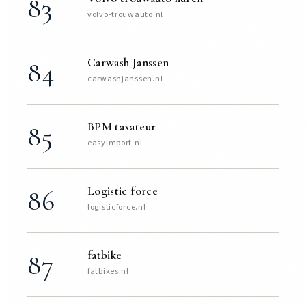
83
volvo-trouwauto.nl
Carwash Janssen
84
carwashjanssen.nl
BPM taxateur
85
easyimport.nl
Logistic force
86
logisticforce.nl
fatbike
87
fatbikes.nl