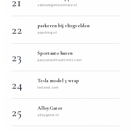
21
vakloodgieteralmere.nl
parkeren bij vliegvelden
22
aparking.nl
Sportauto huren
23
passionwithoutlimits.com
Tesla model 3 wrap
24
tesland.com
AlloyGator
25
alloygator.nl