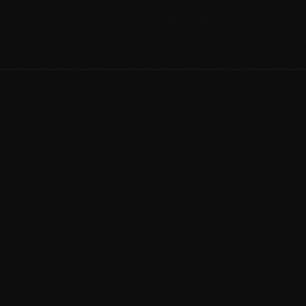
Ontdek alles over
AutoFirst Seitz op
autofirst-seitz.nl
Exclusieve autohandelaar in premium en luxe
voertuigen